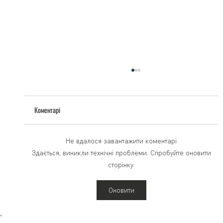
Коментарі
Допомога, що рятує життя
Не вдалося завантажити коментарі
Здається, виникли технічні проблеми. Спробуйте оновити
сторінку.
Оновити