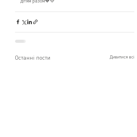
дітям разом💙💛
Останні пости
Дивитися всі