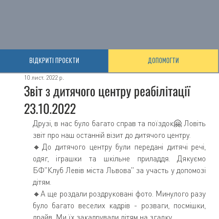
ВІДКРИТІ ПРОЄКТИ
ДОПОМОГТИ
10 лист. 2022 р.
Звіт з дитячого центру реабілітації
23.10.2022
Друзі, в нас було багато справ та поїздок🤗 Ловіть 
звіт про наш останній візит до дитячого центру. 
🔸До дитячого центру були передані дитячі речі, 
одяг, іграшки та шкільне приладдя. Дякуємо 
БФ"Клуб Левів міста Львова" за участь у допомозі 
дітям.
🔸А ще роздали роздруковані фото. Минулого разу 
було багато веселих кадрів - розваги, посмішки, 
драйв. Ми їх закадрували дітям на згадку.