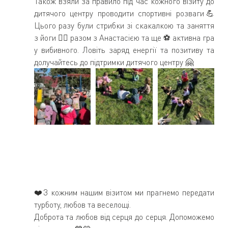
Також взяли за правило під час кожного візиту до 
дитячого центру проводити спортивні розваги💪 
Цього разу були стрибки зі скакалкою та заняття 
з йоги 🧘‍♂️ разом з Анастасією та ще ⚽ активна гра 
у вибивного. Ловіть заряд енергії та позитиву та 
долучайтесь до підтримки дитячого центру 🤗
❤️З кожним нашим візитом ми прагнемо передати 
турботу, любов та веселощі.
Доброта та любов від серця до серця. Допоможемо 