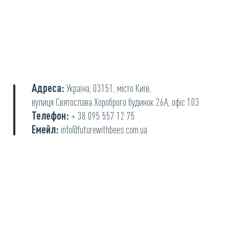
Адреса:
Україна, 03151, місто Київ,
вулиця Святослава Хороброго будинок 26А, офіс 103
Телефон:
+ 38 095 557 12 75
Емейл:
info@futurewithbees.com.ua
© 2022 "Майбутнє із бджолами".
Політика конфіденційності.