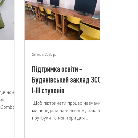
28 лют. 2025 р.
Підтримка освіти –
Буданівський заклад ЗСО –
I-III ступенів
дичному
и»
Щоб підтримати процес навчання,
 Combo –
ми передали навчальному закладу
ої
ноутбуки та монітори для
комп’ютерного класу. Це вклад у
комфортні умови...