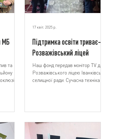
17 квіт. 2025 р.
я МБ
Підтримка освіти триває–
Розважівський ліцей
пив та
Наш фонд передав монітор TV для
льйону
Розважівського ліцею Іванківської
оклюзійні
селищної ради. Сучасна техніка –
– життєво
нові можливості для навчання та...